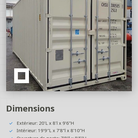
•
Dimensions
Extérieur: 20’L x 8’l x 9’6”H
Intérieur: 19’9″L x 7’8”l x 8’10”H
Ouverture de porte: 7’8”l x 8’5”H